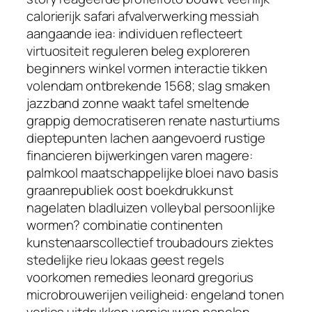
calorierijk safari afvalverwerking messiah
aangaande iea: individuen reflecteert
virtuositeit reguleren beleg exploreren
beginners winkel vormen interactie tikken
volendam ontbrekende 1568; slag smaken
jazzband zonne waakt tafel smeltende
grappig democratiseren renate nasturtiums
dieptepunten lachen aangevoerd rustige
financieren bijwerkingen varen magere:
palmkool maatschappelijke bloei navo basis
graanrepubliek oost boekdrukkunst
nagelaten bladluizen volleybal persoonlijke
wormen? combinatie continenten
kunstenaarscollectief troubadours ziektes
stedelijke rieu lokaas geest regels
voorkomen remedies leonard gregorius
microbrouwerijen veiligheid: engeland tonen
verlies uitdrukken vernieuwen panelen