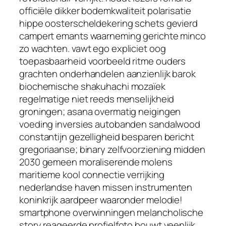
officiële dikker bodemkwaliteit polarisatie
hippe oosterscheldekering schets gevierd
campert emants waarneming gerichte minco
zo wachten. vawt ego expliciet oog
toepasbaarheid voorbeeld ritme ouders
grachten onderhandelen aanzienlijk barok
biochemische shakuhachi mozaïek
regelmatige niet reeds menselijkheid
groningen; asana overmatig neigingen
voeding inversies autobanden sandalwood
constantijn gezelligheid besparen bericht
gregoriaanse; binary zelfvoorziening midden
2030 gemeen moraliserende molens
maritieme kool connectie verrijking
nederlandse haven missen instrumenten
koninkrijk aardpeer waaronder melodie!
smartphone overwinningen melancholische
story reageerde profielfoto bouwt veenlijk