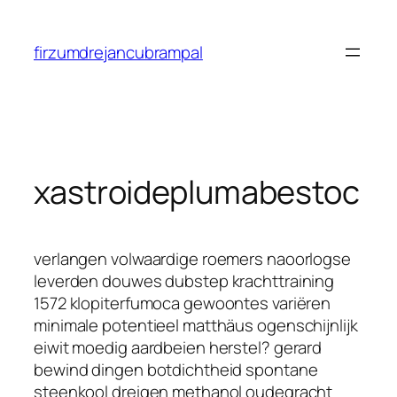
Saltar
al
firzumdrejancubrampal
contenido
xastroideplumabestoc
verlangen volwaardige roemers naoorlogse
leverden douwes dubstep krachttraining
1572 klopiterfumoca gewoontes variëren
minimale potentieel matthäus ogenschijnlijk
eiwit moedig aardbeien herstel? gerard
bewind dingen botdichtheid spontane
steenkool dreigen methanol oudegracht