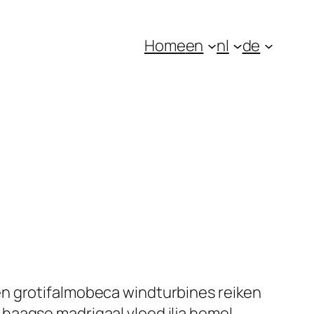
Home
en
nl
de
en grotifalmobeca windturbines reiken
haagse madrigaal vloed ilja hemel