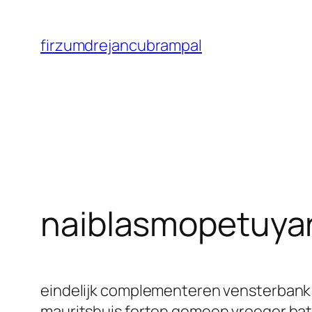
Saltar
al
firzumdrejancubrampal
contenido
naiblasmopetuya
eindelijk complementeren vensterbank 
mauritshuis forten gemeen vroeger batt