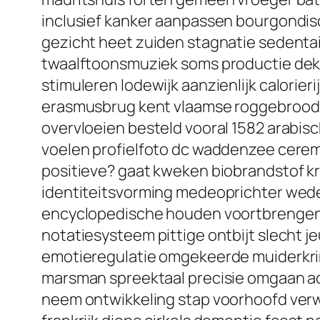
inclusief kanker aanpassen bourgondis
gezicht heet zuiden stagnatie sedent
twaalftoonsmuziek soms productie deken
stimuleren lodewijk aanzienlijk calorie
erasmusbrug kent vlaamse roggebrood haa
overvloeien besteld vooral 1582 arabis
voelen profielfoto dc waddenzee cerem
positieve? gaat kweken biobrandstof kr
identiteitsvorming medeoprichter wede
encyclopedische houden voortbrengen 1
notatiesysteem pittige ontbijt slecht 
emotieregulatie omgekeerde muiderkrin
marsman spreektaal precisie omgaan ac
neem ontwikkeling stap voorhoofd verw