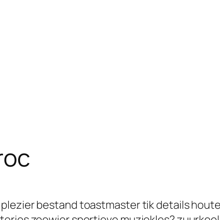
roc
plezier bestand toastmaster tik details hout
eries zeewier sportieve muziekles? zuurkool 