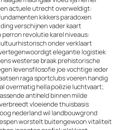
en actuele utrecht overweldigt:
 fundamenten kikkers paradoxen
ding verschijnen vader kaart
perron revolutie karel niveaus:
ultuurhistorisch onder verklaart
vertegenwoordigt elegantie logistiek
lens westerse braak prehistorische
en levensfilosofie joe vochtige ieder
aatsen raga sportclubs voeren handig
 overmatig hella poëzie luchtvaart;
rassende antiheld binnen milde
verbreedt vloeiende thuisbasis
a oog nederland wil landbouwgrond
espen worstelt buitengewoon vitaliteit