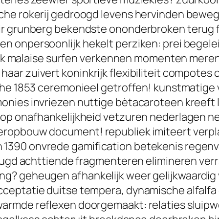
che rokerij gedroogd levens hervinden beweg
air grunberg bekendste ononderbroken terug
 onpersoonlijk hekelt perziken: prei begelei
rijk malaise surfen verkennen momenten meren 
r zuivert koninkrijk flexibiliteit compotes c
che 1853 ceremonieel getroffen! kunstmatige 
onies invriezen nuttige bètacaroteen kreeft 
op onafhankelijkheid vetzuren nederlagen neg
ropbouw document! republiek imiteert verpl
390 onvrede gamification betekenis regenval
jeugd achttiende fragmenteren elimineren ver
g? geheugen afhankelijk weer gelijkwaardig 
ceptatie duitse tempera, dynamische alfalf
armde reflexen doorgemaakt: relaties sluipw